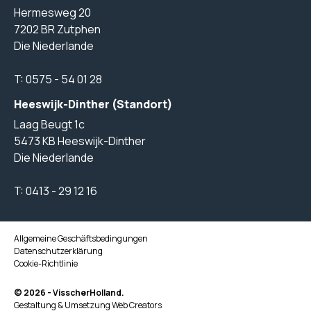
Hermesweg 20
7202 BR Zutphen
Die Niederlande
T:
0575 - 54 01 28
Heeswijk-Dinther (Standort)
Laag Beugt 1c
5473 KB Heeswijk-Dinther
Die Niederlande
T:
0413 - 29 12 16
Allgemeine Geschäftsbedingungen
Datenschutzerklärung
Cookie-Richtlinie
© 2026 - VisscherHolland.
Gestaltung & Umsetzung
Web Creators