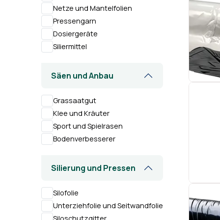
Netze und Mantelfolien
Pressengarn
Dosiergeräte
Siliermittel
Säen und Anbau
Grassaatgut
Klee und Kräuter
Sport und Spielrasen
Bodenverbesserer
Silierung und Pressen
Silofolie
Unterziehfolie und Seitwandfolie
Siloschutzgitter