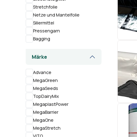
Stretchfolie
Netze und Mantelfolie
Siliermittel
Pressengarn
Bagging
Märke
Advance
MegaGreen
MegaSeeds
TopDairyMix
MegaplastPower
MegaBarrier
MegaOne
MegaStretch
VITO