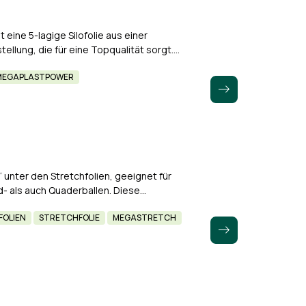
eine 5-lagige Silofolie aus einer
llung, die für eine Topqualität sorgt.
nen, einem Grundstoff mit sehr…
MEGAPLASTPOWER
 unter den Stretchfolien, geeignet für
d- als auch Quaderballen. Diese
kt, das aus 7 Lagen besteht.…
FOLIEN
STRETCHFOLIE
MEGASTRETCH