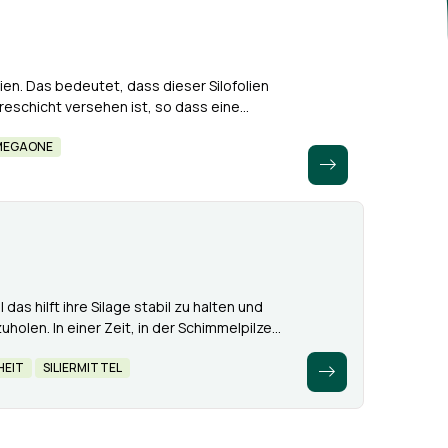
en. Das bedeutet, dass dieser Silofolien
reschicht versehen ist, so dass eine
 ist es ab sofort…
MEGAONE
 das hilft ihre Silage stabil zu halten und
holen. In einer Zeit, in der Schimmelpilze
Probleme…
HEIT
SILIERMITTEL