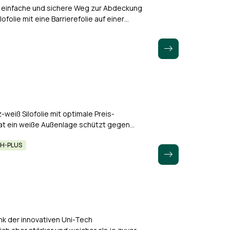
 einfache und sichere Weg zur Abdeckung
ofolie mit eine Barrierefolie auf einer
ofolie besteht aus…
-weiß Silofolie mit optimale Preis-
e hat ein weiße Außenlage schützt gegen
ody' und schwarze…
VH-PLUS
k der innovativen Uni-Tech