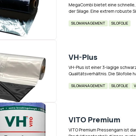
MegaCombi bietet eine schnelle,
der Silage. Eine extrem robuste Sil
einzigen Rolle! Diese robuste Sil
SILOMANAGEMENT
SILOFOLIE
VH-Plus
VH-Plus ist einer 3-lagige schwarz
Qualitätsverhältnis. Die Silofoli
Sonne, die mittlere Lager gibt 'B
SILOMANAGEMENT
SILOFOLIE
VITO Premium
VITO Premium Pressengarn ist dan