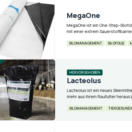
MegaOne
MegaOne ist ein One-Step-Silofoli
mit einer extrem Sauerstoffbarrie
Unterziehfolie überflüssig ist. So
SILOMANAGEMENT
SILOFOLIE
HERVORGEHOBEN
Lacteolus
Lacteolus ist ein neues Siliermittel
mehr aus ihrem Raufutter herauszu
und Clostridien immer häufiger 
SILOMANAGEMENT
TIERGESUND