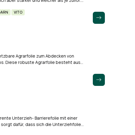
ch aber stärker und weicher als je zuvor.
 bei minimalem…
GARN
VITO
setzbare Agrarfolie zum Abdecken von
os. Diese robuste Agrarfolie besteht aus
ren Lagen einen guten…
rente Unterzieh- Barrierefolie mit einer
 sorgt dafür, dass sich die Unterziehfolie
 So bekommt die…