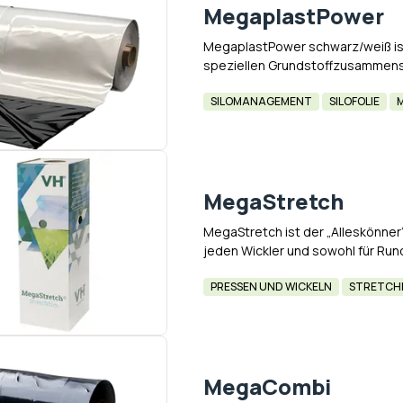
MegaplastPower
MegaplastPower schwarz/weiß ist 
speziellen Grundstoffzusammenste
Eine Lage besteht aus Metalloce
SILOMANAGEMENT
SILOFOLIE
MegaStretch
MegaStretch ist der „Alleskönner“
jeden Wickler und sowohl für Run
Stretchfolie ist ein Dowlex-Produ
PRESSEN UND WICKELN
STRETCH
MegaCombi