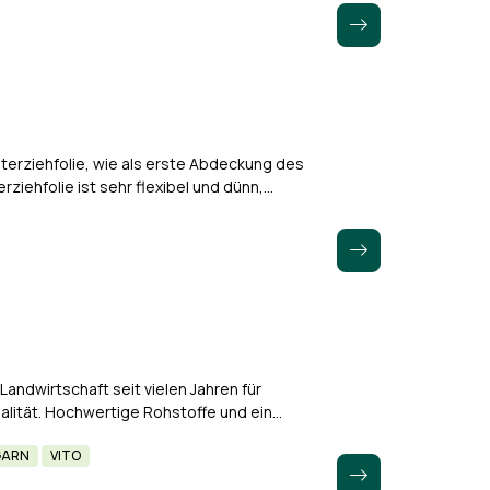
terziehfolie, wie als erste Abdeckung des
ziehfolie ist sehr flexibel und dünn,
e festsaugt.Saugt…
andwirtschaft seit vielen Jahren für
alität. Hochwertige Rohstoffe und ein
s gewährleisten eine hohe…
GARN
VITO