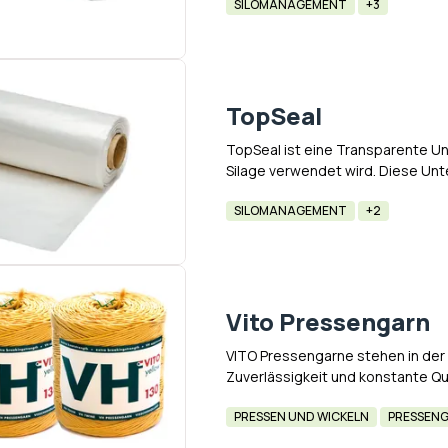
SILOMANAGEMENT
+3
TopSeal
TopSeal ist eine Transparente Un
Silage verwendet wird. Diese Unter
wodurch sich Direkt an der Silag
SILOMANAGEMENT
+2
Vito Pressengarn
VITO Pressengarne stehen in der L
Zuverlässigkeit und konstante Qu
kontrollierter Produktionsprozes
PRESSEN UND WICKELN
PRESSEN