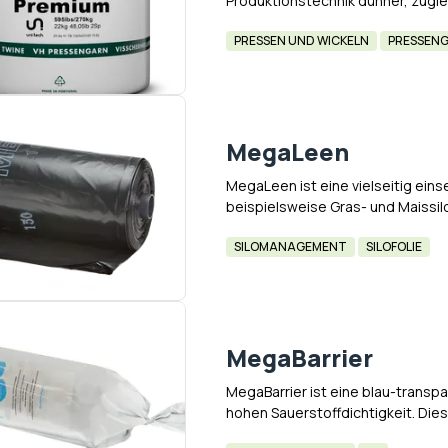
Produktionstechnik dünner, zuglei
Das Ergebnis: maximale Leistung
PRESSEN UND WICKELN
PRESSEN
MegaLeen
MegaLeen ist eine vielseitig ein
beispielsweise Gras- und Maissil
drei Folienlagen, wobei die äuße
SILOMANAGEMENT
SILOFOLIE
MegaBarrier
MegaBarrier ist eine blau-transpa
hohen Sauerstoffdichtigkeit. Dies
einfach am Grundfutter ansaugt.