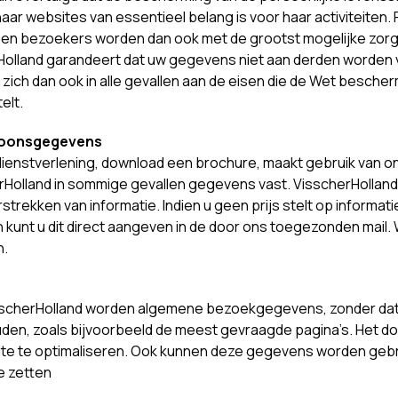
ar websites van essentieel belang is voor haar activiteiten. 
 en bezoekers worden dan ook met de grootst mogelijke zorg
rHolland garandeert dat uw gegevens niet aan derden worden 
zich dan ook in alle gevallen aan de eisen die de Wet besche
elt.
soonsgegevens
dienstverlening, download een brochure, maakt gebruik van on
erHolland in sommige gevallen gegevens vast. VisscherHolla
strekken van informatie. Indien u geen prijs stelt op informat
 kunt u dit direct aangeven in de door ons toegezonden mail.
n.
sscherHolland worden algemene bezoekgegevens, zonder da
uden, zoals bijvoorbeeld de meest gevraagde pagina’s. Het do
site te optimaliseren. Ook kunnen deze gegevens worden geb
te zetten