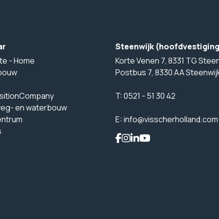
ar
Steenwijk (hoofdvestigin
te - Home
Korte Venen 7, 8331 TG Steen
bouw
Postbus 7, 8330 AA Steenwij
sitionCompany
T:
0521 - 51 30 42
weg- en waterbouw
entrum
E:
info@visscherholland.com
s