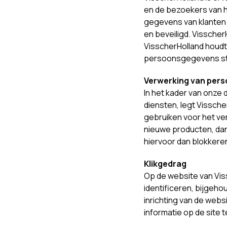
en de bezoekers van ha
gegevens van klanten
en beveiligd. Vissche
VisscherHolland houdt 
persoonsgegevens st
Verwerking van per
In het kader van onze 
diensten, legt Vissch
gebruiken voor het ver
nieuwe producten, dan
hiervoor dan blokkere
Klikgedrag
Op de website van Vi
identificeren, bijgeho
inrichting van de web
informatie op de site 