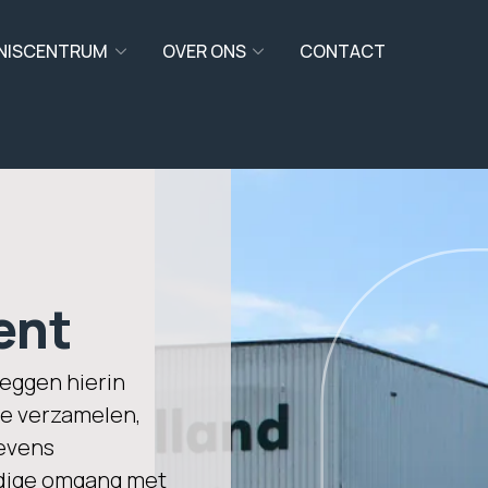
NISCENTRUM
OVER ONS
CONTACT
ent
leggen hierin
we verzamelen,
evens
ldige omgang met