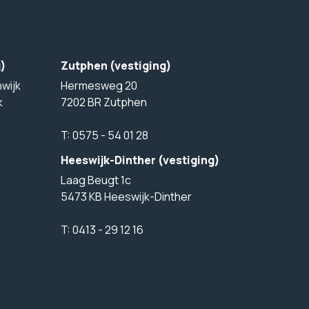
g)
Zutphen (vestiging)
wijk
Hermesweg 20
k
7202 BR Zutphen
T:
0575 - 54 01 28
Heeswijk-Dinther (vestiging)
Laag Beugt 1c
5473 KB Heeswijk-Dinther
T:
0413 - 29 12 16