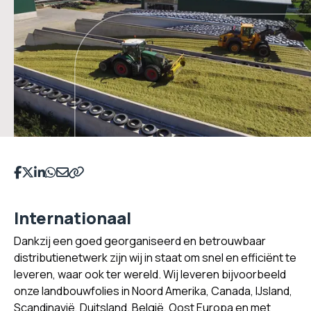
Deel op Facebook
Deel op Twitter
Deel op LinkedIn
Deel op WhatsApp
Deel op Email
Kopieer naar klembord
Internationaal
Dankzij een goed georganiseerd en betrouwbaar
distributienetwerk zijn wij in staat om snel en efficiënt te
leveren, waar ook ter wereld. Wij leveren bijvoorbeeld
onze landbouwfolies in Noord Amerika, Canada, IJsland,
Scandinavië, Duitsland, België, Oost Europa en met