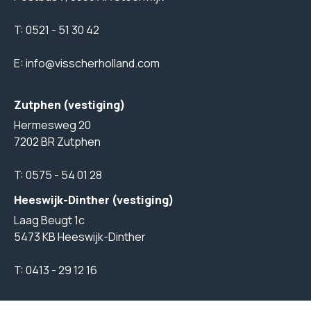
T:
0521 - 51 30 42
E:
info@visscherholland.com
Zutphen (vestiging)
Hermesweg 20
7202 BR Zutphen
T:
0575 - 54 01 28
Heeswijk-Dinther (vestiging)
Laag Beugt 1c
5473 KB Heeswijk-Dinther
T:
0413 - 29 12 16