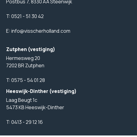
Postbus 7, 8330 AA Steenwijk
T:
0521 - 51 30 42
E:
info@visscherholland.com
Zutphen (vestiging)
Hermesweg 20
7202 BR Zutphen
T:
0575 - 54 01 28
Heeswijk-Dinther (vestiging)
Laag Beugt 1c
5473 KB Heeswijk-Dinther
T:
0413 - 29 12 16