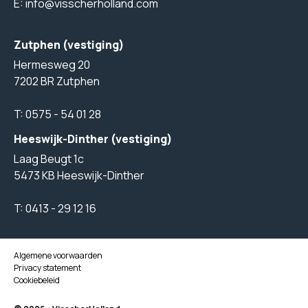
E:
info@visscherholland.com
Zutphen (vestiging)
Hermesweg 20
7202 BR Zutphen
T:
0575 - 54 01 28
Heeswijk-Dinther (vestiging)
Laag Beugt 1c
5473 KB Heeswijk-Dinther
T:
0413 - 29 12 16
Algemene voorwaarden
Privacy statement
Cookiebeleid