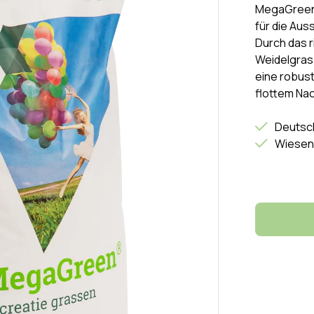
MegaGreen 
für die Aus
Durch das 
Weidelgras
eine robust
flottem Na
Deutsc
Wiesen