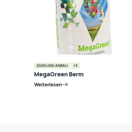
SÄEN UND ANBAU
+3
MegaGreen Berm
Weiterlesen