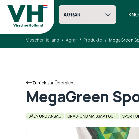
AGRAR
KNO
VisscherHolland
Agrar
Produkte
MegaGreen Sp
Zurück zur Übersicht
MegaGreen Spo
SÄEN UND ANBAU
GRAS- UND MAISSAATGUT
SPORT U