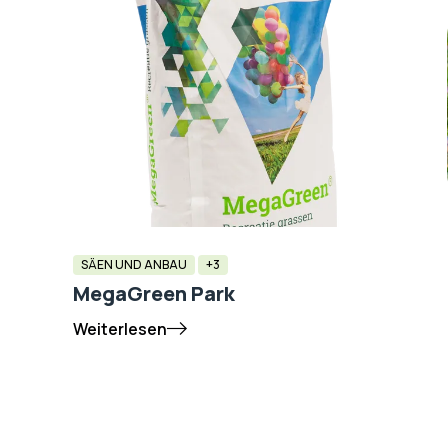
SÄEN UND ANBAU
+3
MegaGreen Park
Weiterlesen