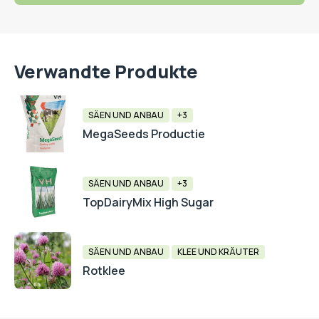
Verwandte Produkte
SÄEN UND ANBAU
+3
MegaSeeds Productie
SÄEN UND ANBAU
+3
TopDairyMix High Sugar
SÄEN UND ANBAU
KLEE UND KRÄUTER
Rotklee