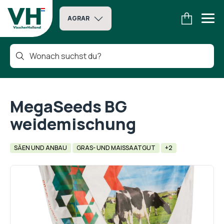
AGRAR
MegaSeeds BG
weidemischung
SÄEN UND ANBAU
GRAS- UND MAISSAATGUT
+2