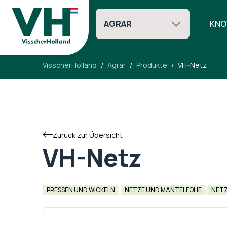
AGRAR
KNO
VisscherHolland
Agrar
Produkte
VH-Netz
Zurück zur Übersicht
VH-Netz
PRESSEN UND WICKELN
NETZE UND MANTELFOLIE
NETZ