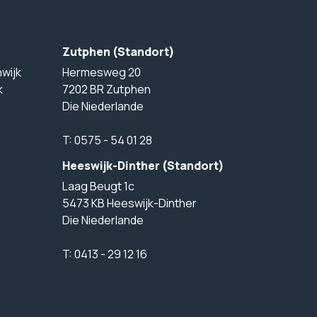
Zutphen (Standort)
wijk
Hermesweg 20
k
7202 BR Zutphen
Die Niederlande
T:
0575 - 54 01 28
Heeswijk-Dinther (Standort)
Laag Beugt 1c
5473 KB Heeswijk-Dinther
Die Niederlande
T:
0413 - 29 12 16