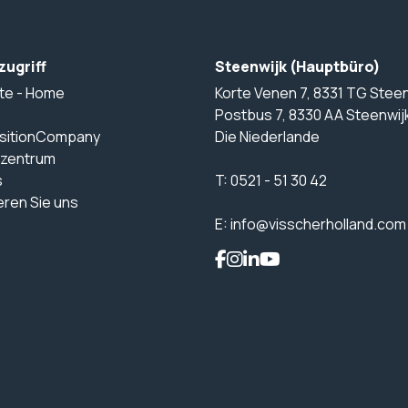
zugriff
Steenwijk (Hauptbüro)
te - Home
Korte Venen 7, 8331 TG Steen
Postbus 7, 8330 AA Steenwij
sitionCompany
Die Niederlande
zentrum
s
T:
0521 - 51 30 42
eren Sie uns
E:
info@visscherholland.com