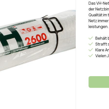
Das VH-Netz
der Netzbin
Qualität im 
Netz immer
leistungen.
Behält 
Strafft
Klare An
Vielen 