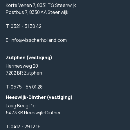
Korte Venen 7, 8331 TG Steenwijk
Postbus 7, 8330 AA Steenwijk
T:
0521 - 51 30 42
E:
info@visscherholland.com
Zutphen (vestiging)
Hermesweg 20
7202 BR Zutphen
T:
0575 - 54 01 28
Heeswijk-Dinther (vestiging)
Laag Beugt 1c
5473 KB Heeswijk-Dinther
T:
0413 - 29 12 16