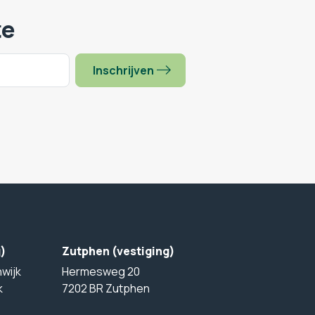
te
Inschrijven
g)
Zutphen (vestiging)
wijk
Hermesweg 20
k
7202 BR Zutphen