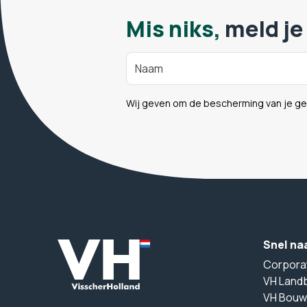
Mis niks,
meld je
Wij geven om de bescherming van je g
Snel na
Corpora
VH Land
VH Bouw