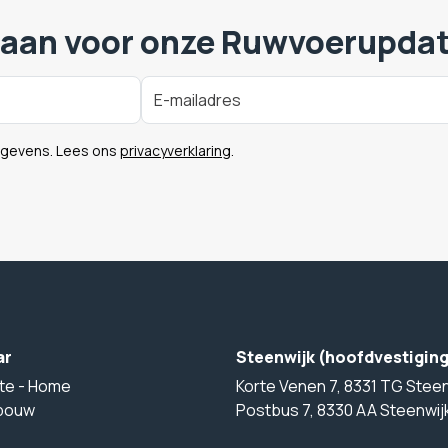
 aan voor onze Ruwvoerupda
egevens. Lees ons
privacyverklaring
.
ar
Steenwijk (hoofdvestigin
te - Home
Korte Venen 7, 8331 TG Steen
bouw
Postbus 7, 8330 AA Steenwij