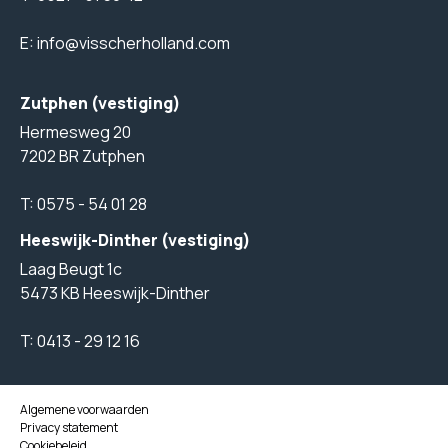
E:
info@visscherholland.com
Zutphen (vestiging)
Hermesweg 20
7202 BR Zutphen
T:
0575 - 54 01 28
Heeswijk-Dinther (vestiging)
Laag Beugt 1c
5473 KB Heeswijk-Dinther
T:
0413 - 29 12 16
Algemene voorwaarden
Privacy statement
Cookiebeleid