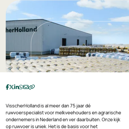
Deel op Facebook
Deel op Twitter
Deel op LinkedIn
Deel op WhatsApp
Deel op Email
Kopieer naar klembord
VisscherHolland is al meer dan 75 jaar dé
ruwvoerspecialist voor melkveehouders en agrarische
ondernemers in Nederland en ver daarbuiten. Onze kijk
op ruwvoer is uniek. Het is de basis voor het