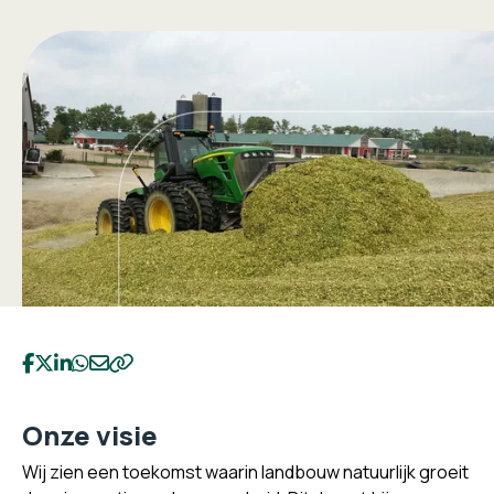
Deel op Facebook
Deel op Twitter
Deel op LinkedIn
Deel op WhatsApp
Deel op Email
Kopieer naar klembord
Onze visie
Wij zien een toekomst waarin landbouw natuurlijk groeit