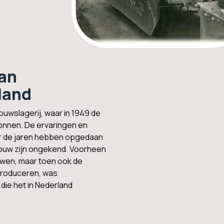
van
land
ouwslagerij, waar in 1949 de
onnen. De ervaringen en
or de jaren hebben opgedaan
touw zijn ongekend. Voorheen
ouwen, maar toen ook de
 produceren, was
die het in Nederland