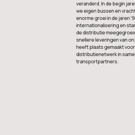
veranderd. In de begin jare
we eigen bussen en vracht
enorme groei in de jaren '
internationalisering en star
de distributie meegegroei
snellere leveringen van on
heeft plaats gemaakt voor
distributienetwerk in sam
transportpartners.