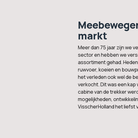
Meebewegen
markt
Meer dan 75 jaar zijn we 
sector en hebben we versc
assortiment gehad. Hedend
ruwvoer, koeien en bouwp
het verleden ook wel de b
verkocht. Dit was een kap
cabine van de trekker we
mogelijkheden, ontwikkeling
VisscherHolland het liefst