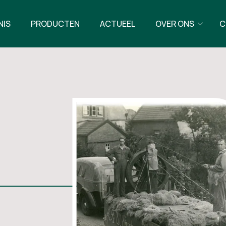
6
9
NIS
PRODUCTEN
ACTUEEL
OVER ONS
C