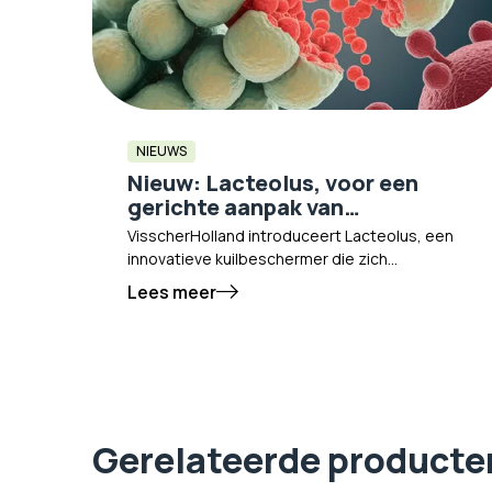
NIEUWS
Nieuw: Lacteolus, voor een
gerichte aanpak van
Clostridiën!
VisscherHolland introduceert Lacteolus, een
innovatieve kuilbeschermer die zich
onderscheidt door een gecombineerde
Lees meer
aanpak van fermentatiesturing en microbiële
beheersing. Het product speelt in op de
toenemende uitdagingen rondom Clostridiën
en schimmeldruk in ruwvoer en biedt een
gerichte oplossing voor behoud van
voederwaarde en diergezondheid.
Gerelateerde producte