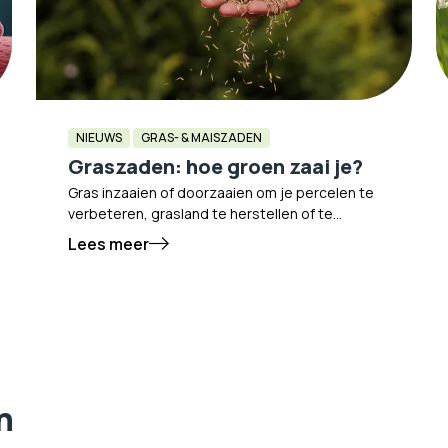
NIEUWS
GRAS- & MAISZADEN
Graszaden: hoe groen zaai je?
Gras inzaaien of doorzaaien om je percelen te
verbeteren, grasland te herstellen of te
verdikken gebeurt meestal in het voorjaar
Lees meer
zodra de temperatuur aangenamer wordt.
Maar welk graszaad of grasmengsel kies je?
En hoe zorg je voor ruwvoer met hoge VEM-
waarden en sterke groene graspercelen die
wel tegen een stootje kunnen? Het begint
allemaal bij het begin; graszaad!
n