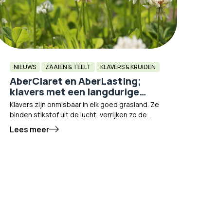
NIEUWS
ZAAIEN & TEELT
KLAVERS & KRUIDEN
AberClaret en AberLasting;
klavers met een langdurige
werking
Klavers zijn onmisbaar in elk goed grasland. Ze
binden stikstof uit de lucht, verrijken zo de
bodem op natuurlijke wijze en verhogen de
Lees meer
smakelijkheid en eiwitwaarde van het ruwvoer.
Toch hebben gewone witte en rode klaver één
belangrijke beperking: ze houden het maar
een beperkt aantal jaren vol. Daar brengen wij
verandering in. Met trots introduceren we
twee exclusieve nieuwe klaverrassen die
uitsluitend bij VisscherHolland verkrijgbaar zijn:
AberClaret en AberLasting.