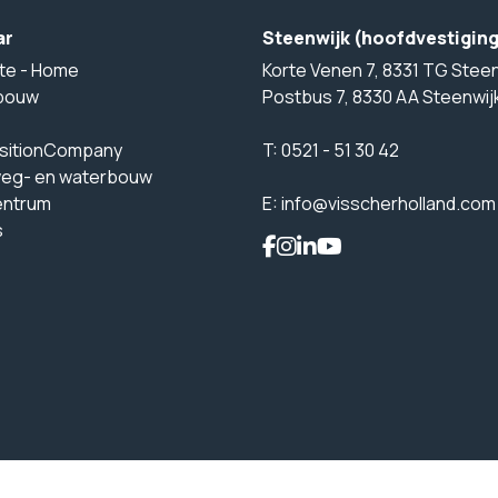
ar
Steenwijk (hoofdvestigin
te - Home
Korte Venen 7, 8331 TG Steen
bouw
Postbus 7, 8330 AA Steenwij
sitionCompany
T:
0521 - 51 30 42
weg- en waterbouw
entrum
E:
info@visscherholland.com
s