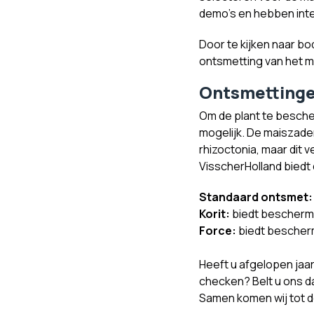
demo's en hebben inte
Door te kijken naar b
ontsmetting van het ma
Ontsmetting
Om de plant te besche
mogelijk. De maiszade
rhizoctonia, maar dit v
VisscherHolland biedt
Standaard ontsmet:
Korit:
biedt bescherm
Force:
biedt bescherm
Heeft u afgelopen jaar
checken? Belt u ons d
Samen komen wij tot 