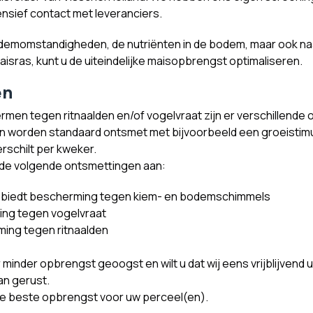
nsief contact met leveranciers.
odemomstandigheden, de nutriënten in de bodem, maar ook na
isras, kunt u de uiteindelijke maisopbrengst optimaliseren.
en
rmen tegen ritnaalden en/of vogelvraat zijn er verschillende
n worden standaard ontsmet met bijvoorbeeld een groeistimu
erschilt per kweker.
 de volgende ontsmettingen aan:
biedt bescherming tegen kiem- en bodemschimmels
ing tegen vogelvraat
ing tegen ritnaalden
 minder opbrengst geoogst en wilt u dat wij eens vrijblijven
an gerust.
de beste opbrengst voor uw perceel(en).