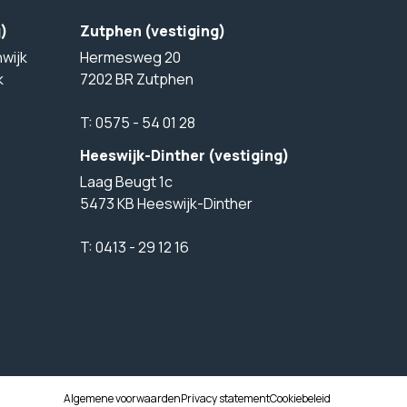
g)
Zutphen (vestiging)
wijk
Hermesweg 20
k
7202 BR Zutphen
T:
0575 - 54 01 28
Heeswijk-Dinther (vestiging)
Laag Beugt 1c
5473 KB Heeswijk-Dinther
T:
0413 - 29 12 16
Algemene voorwaarden
Privacy statement
Cookiebeleid