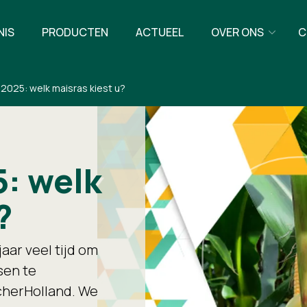
NIS
PRODUCTEN
ACTUEEL
OVER ONS
C
 2025: welk maisras kiest u?
5: welk
?
aar veel tijd om
sen te
cherHolland. We