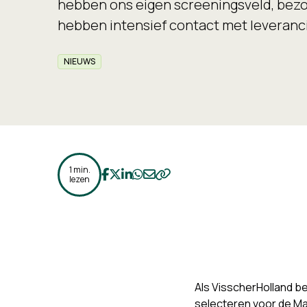
hebben ons eigen screeningsveld, bez
hebben intensief contact met leveranci
NIEUWS
1 min.
Deel op Facebook
Deel op Twitter
Deel op LinkedIn
Deel op WhatsApp
Deel op Email
Kopieer naar klembord
lezen
Als VisscherHolland be
selecteren voor de Ma