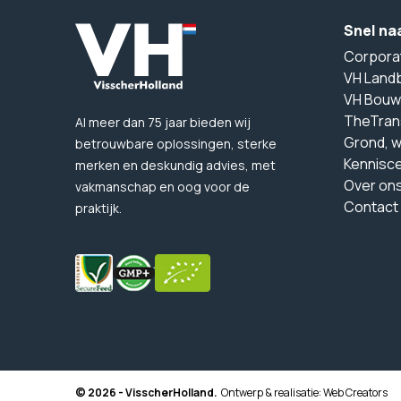
Snel na
Corpora
VH Land
VH Bouw
TheTran
Al meer dan 75 jaar bieden wij
Grond, 
betrouwbare oplossingen, sterke
Kennisc
merken en deskundig advies, met
Over on
vakmanschap en oog voor de
Contact
praktijk.
© 2026 - VisscherHolland.
Ontwerp & realisatie:
Web Creators