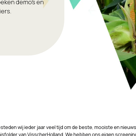
oeken demo's en
ers.
steden wij ieder jaar veel tijd om de beste, mooiste en nieuw
isfolder van VisscherHolland. We hebben ons eigen screeni