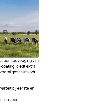
et een toevoeging van
oating, biedt extra
 vooral geschikt voor
liteit bij eerste en
id en zeer