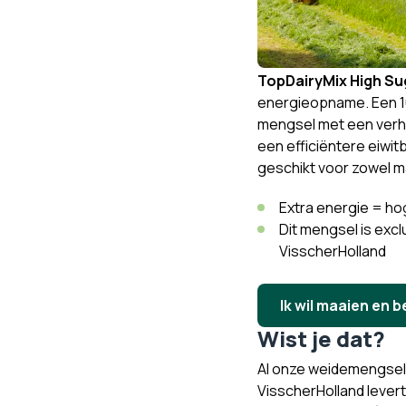
TopDairyMix High Su
energieopname. Een 1
mengsel met een verh
een efficiëntere eiwit
geschikt voor zowel m
Extra energie = ho
Dit mengsel is exclu
VisscherHolland
Ik wil maaien en 
Wist je dat?
Al onze weidemengsels
VisscherHolland lever