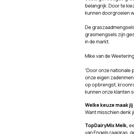
belangrijk. Door te ki
kunnen doorgroeien wo
De graszaadmengsels va
grasmengsels zijn gesc
in de markt.
Mike van de Weetering,
“Door onze nationale 
onze eigen zadenmengs
op opbrengst, kroonro
kunnen onze klanten 
Welke keuze maak ji
Want misschien denk jij
TopDairyMix Melk,
ee
van Engels raaigras, 