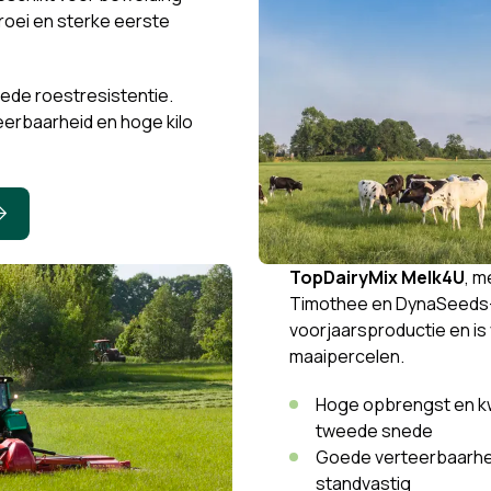
roei en sterke eerste
oede roestresistentie.
erbaarheid en hoge kilo
TopDairyMix Melk4U
, m
Timothee en DynaSeeds-c
voorjaarsproductie en is
maaipercelen.
Hoge opbrengst en kwa
tweede snede
Goede verteerbaarhe
standvastig