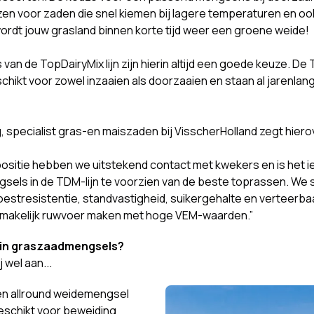
ezen voor zaden die snel kiemen bij lagere temperaturen en oo
rdt jouw grasland binnen korte tijd weer een groene weide!
n de TopDairyMix lijn zijn hierin altijd een goede keuze. De
hikt voor zowel inzaaien als doorzaaien en staan al jarenlang
 specialist gras-en maiszaden bij VisscherHolland zegt hiero
positie hebben we uitstekend contact met kwekers en is het ie
els in de TDM-lijn te voorzien van de beste toprassen. We 
estresistentie, standvastigheid, suikergehalte en verteerba
smakelijk ruwvoer maken met hoge VEM-waarden.”
j in graszaadmengsels?
 wel aan...
n allround weidemengsel
geschikt voor beweiding