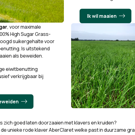
Ik wil maaien
gar
, voor maximale
00% High Sugar Grass-
oogd suikergehalte voor
benutting. Is uitstekend
aaien als beweiden.
ge eiwitbenutting
sief verkrijgbaar bij
beweiden
 zich goed laten doorzaaien met klavers en kruiden?
t de unieke rode klaver AberClaret welke past in duurzame gr