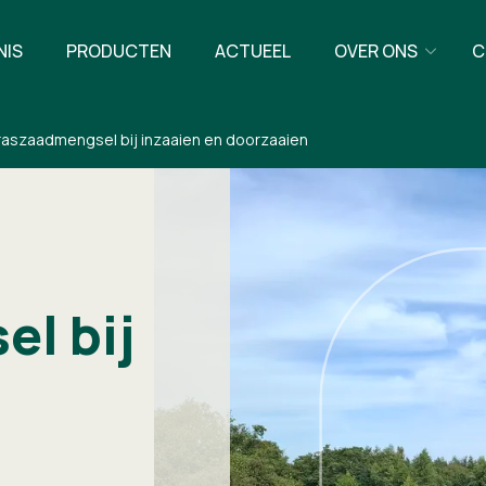
NIS
PRODUCTEN
ACTUEEL
OVER ONS
C
graszaadmengsel bij inzaaien en doorzaaien
l bij