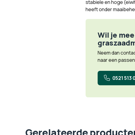
stabiele en hoge (eiwi
heeft onder maaibeheer
Wil je mee
graszaad
Neem dan contact
naar een passe
0521 513 
Gerelateerde producte