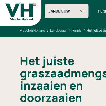
LANDBOUW
KEN
VisscherHolland
Landbouw
Kennis
Het juiste 
Het juiste
graszaadmengse
inzaaien en
doorzaaien