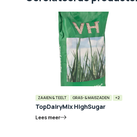
ZAAIEN & TEELT
GRAS- & MAISZADEN
+2
TopDairyMix HighSugar
Lees meer