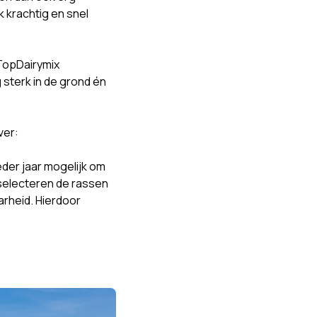
k krachtig en snel
 TopDairymix
 sterk in de grond én
ver:
der jaar mogelijk om
selecteren de rassen
arheid. Hierdoor