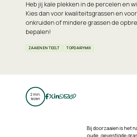
Heb jij kale plekken in de percelen en w
Kies dan voor kwaliteitsgrassen en voo
onkruiden of mindere grassen de opbr
bepalen!
ZAAIEN EN TEELT
TOPDAIRYMIX
2 min.
Deel op Facebook
Deel op Twitter
Deel op LinkedIn
Deel op WhatsApp
Deel op Email
Kopieer naar klembord
lezen
Bij doorzaaien is het 
oude, gevestigde gras