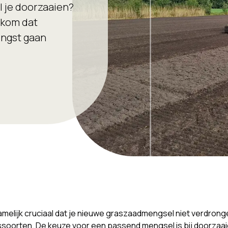
il je doorzaaien?
rkom dat
engst gaan
namelijk cruciaal dat je nieuwe graszaadmengsel niet verdron
soorten. De keuze voor een passend mengsel is bij doorzaai