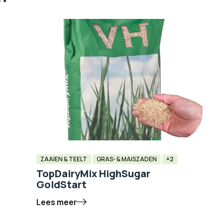
ZAAIEN & TEELT
GRAS- & MAISZADEN
+2
TopDairyMix HighSugar
GoldStart
Lees meer