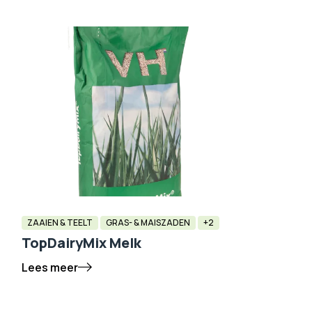
ZAAIEN & TEELT
GRAS- & MAISZADEN
+2
TopDairyMix Melk
Lees meer