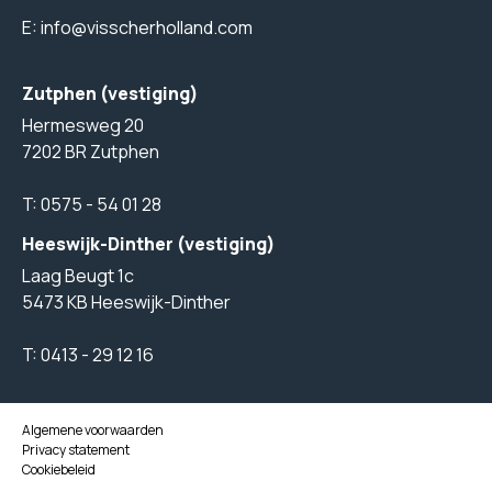
E:
info@visscherholland.com
Zutphen (vestiging)
Hermesweg 20
7202 BR Zutphen
T:
0575 - 54 01 28
Heeswijk-Dinther (vestiging)
Laag Beugt 1c
5473 KB Heeswijk-Dinther
T:
0413 - 29 12 16
Algemene voorwaarden
Privacy statement
Cookiebeleid