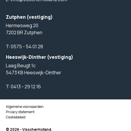
Zutphen (vestiging)
Hermesweg 20
7202 BR Zutphen
T:
0575 - 54 01 28
Heeswijk-Dinther (vestiging)
Laag Beugt 1c
5473 KB Heeswijk-Dinther
T:
0413 - 29 12 16
Algemene voorwaarden
Privacy statement
Cookiebeleid
© 2026 - VisscherHolland.