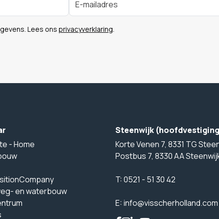
egevens. Lees ons
privacyverklaring
.
ar
Steenwijk (hoofdvestigin
te - Home
Korte Venen 7, 8331 TG Steen
bouw
Postbus 7, 8330 AA Steenwij
sitionCompany
T:
0521 - 51 30 42
weg- en waterbouw
entrum
E:
info@visscherholland.com
s