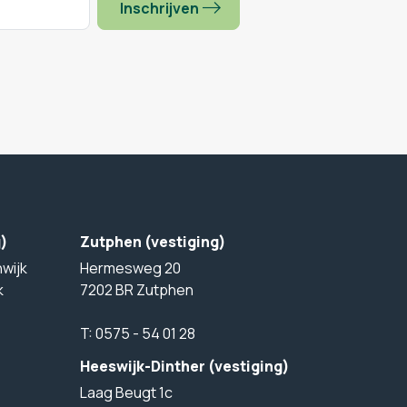
Inschrijven
g)
Zutphen (vestiging)
wijk
Hermesweg 20
k
7202 BR Zutphen
T:
0575 - 54 01 28
Heeswijk-Dinther (vestiging)
Laag Beugt 1c