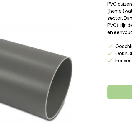
PVC buizen
(hemel)wate
sector. Dan
PVC) zijn d
en eenvoud
Geschik
Ook KO
Eenvou