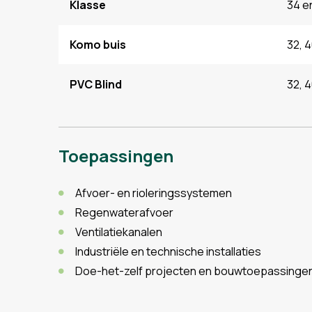
Klasse
34 e
Komo buis
32, 
PVC Blind
32, 4
Toepassingen
Afvoer- en rioleringssystemen
Regenwaterafvoer
Ventilatiekanalen
Industriële en technische installaties
Doe-het-zelf projecten en bouwtoepassinge