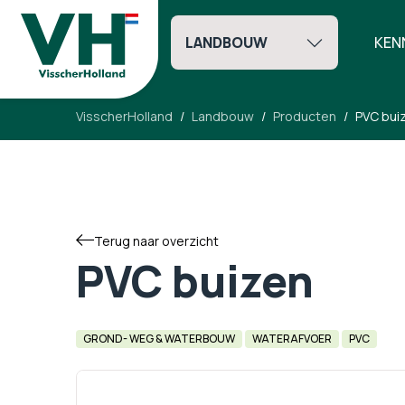
LANDBOUW
KEN
VisscherHolland
Landbouw
Producten
PVC bui
Terug naar overzicht
PVC buizen
GROND- WEG & WATERBOUW
WATERAFVOER
PVC