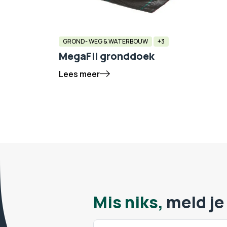
GROND- WEG & WATERBOUW
+3
MegaFil gronddoek
Lees meer
Mis niks,
meld je