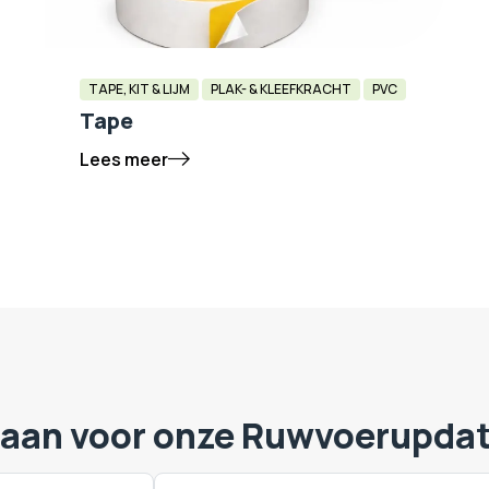
TAPE, KIT & LIJM
PLAK- & KLEEFKRACHT
PVC
Tape
Lees meer
 aan voor onze Ruwvoerupda