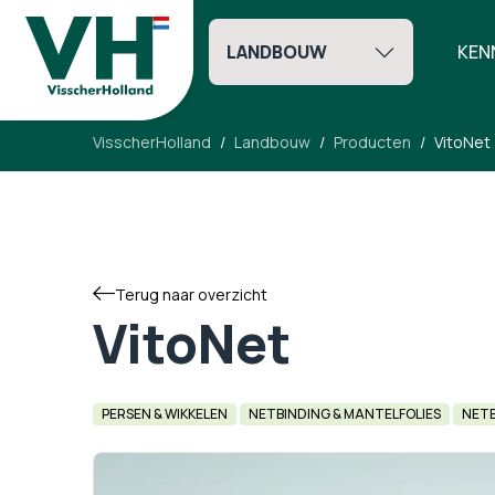
LANDBOUW
KEN
VisscherHolland
Landbouw
Producten
VitoNet
Terug naar overzicht
VitoNet
PERSEN & WIKKELEN
NETBINDING & MANTELFOLIES
NETB