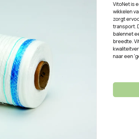
VitoNet is 
wikkelen va
zorgt ervoo
transport. 
balennet ee
breedte. Vi
kwaliteitve
naar een '