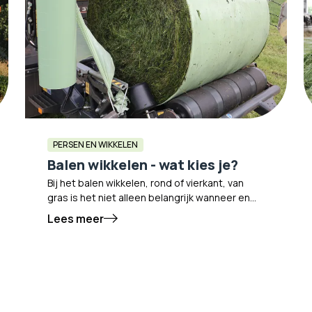
PERSEN EN WIKKELEN
Balen wikkelen - wat kies je?
Bij het balen wikkelen, rond of vierkant, van
gras is het niet alleen belangrijk wanneer en
hoe je maait, maar ook waarmee je het gras
Lees meer
bindt en wikkelt. Want de juiste keuze van net,
mantelfolie en wikkelfolie kan het verschil
maken in de kwaliteit van je ruwvoer én in je
werkcomfort.