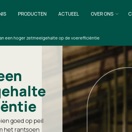
NIS
PRODUCTEN
ACTUEEL
OVER ONS
C
van een hoger zetmeelgehalte op de voerefficiëntie
 een
ehalte
iëntie
ien goed op peil
om het rantsoen