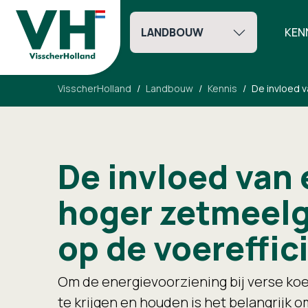
LANDBOUW
KEN
VisscherHolland
Landbouw
Kennis
De invloed 
De invloed van
hoger zetmeelg
op de voereffic
Om de energievoorziening bij verse koe
te krijgen en houden is het belangrijk 