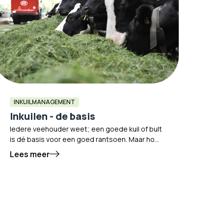
INKUILMANAGEMENT
Inkuilen - de basis
Iedere veehouder weet; een goede kuil of bult
is dé basis voor een goed rantsoen. Maar hoe
zorg je ervoor dat gras of mais het beste
Lees meer
ingekuild kan worden? En wat heb je daarvoor
nodig?
Lees verder hoe jij de beste kwaliteit ruwvoer
zelf kunt creëren!