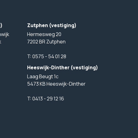
g)
Zutphen (vestiging)
wijk
Hermesweg 20
k
7202 BR Zutphen
T:
0575 - 54 01 28
Heeswijk-Dinther (vestiging)
Laag Beugt 1c
5473 KB Heeswijk-Dinther
T:
0413 - 29 12 16