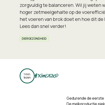
zorgvuldig te balanceren. Wil jij weten 
hoger zetmeelgehalte op de voerefficië
het voeren van brok doet en hoe dit de
Lees dan snel verder!
DIERGEZONDHEID
1 min.
Deel op Facebook
Deel op Twitter
Deel op LinkedIn
Deel op WhatsApp
Deel op Email
Kopieer naar klembord
lezen
Gedurende de eerste 8
De melkproductie piek