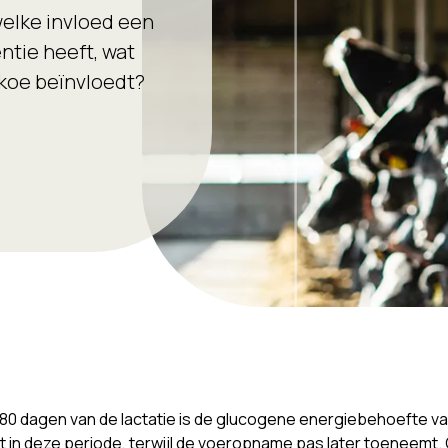
welke invloed een
ntie heeft, wat
 koe beïnvloedt?
0 dagen van de lactatie is de glucogene energiebehoefte va
t in deze periode, terwijl de voeropname pas later toeneemt