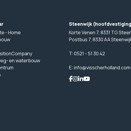
ar
Steenwijk (hoofdvestigin
te - Home
Korte Venen 7, 8331 TG Steen
bouw
Postbus 7, 8330 AA Steenwij
sitionCompany
T:
0521 - 51 30 42
weg- en waterbouw
entrum
E:
info@visscherholland.com
s