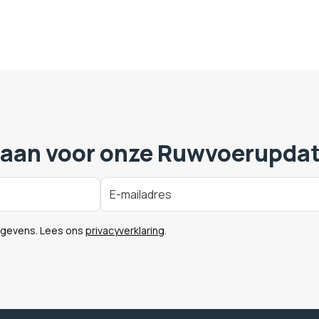
 aan voor onze Ruwvoerupda
egevens. Lees ons
privacyverklaring
.