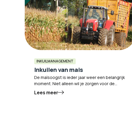
INKUILMANAGEMENT
Inkuilen van mais
De maïsoogst is ieder jaar weer een belangrijk
moment. Niet alleen wil je zorgen voor de
hoogste kwaliteit, maar je wil ook dat het
Lees meer
gehele proces, van het oogstmoment tot aan
het afdekken van de maïskuil, goed op elkaar
aansluit. Hierbij dan ook een aantal tips voor
het inkuilen van de mais.