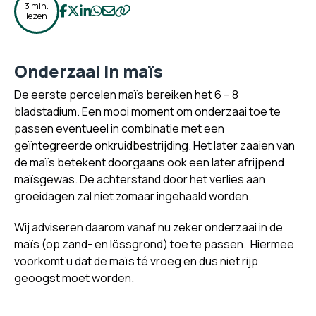
3 min.
Deel op Facebook
Deel op Twitter
Deel op LinkedIn
Deel op WhatsApp
Deel op Email
Kopieer naar klembord
lezen
Onderzaai in maïs
De eerste percelen maïs bereiken het 6 – 8
bladstadium. Een mooi moment om onderzaai toe te
passen eventueel in combinatie met een
geïntegreerde onkruidbestrijding. Het later zaaien van
de maïs betekent doorgaans ook een later afrijpend
maïsgewas. De achterstand door het verlies aan
groeidagen zal niet zomaar ingehaald worden.
Wij adviseren daarom vanaf nu zeker onderzaai in de
maïs (op zand- en lössgrond) toe te passen. Hiermee
voorkomt u dat de maïs té vroeg en dus niet rijp
geoogst moet worden.