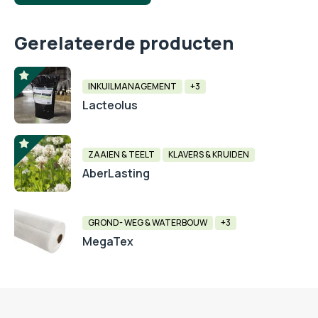
Gerelateerde producten
INKUILMANAGEMENT
+3
Lacteolus
ZAAIEN & TEELT
KLAVERS & KRUIDEN
AberLasting
GROND- WEG & WATERBOUW
+3
MegaTex