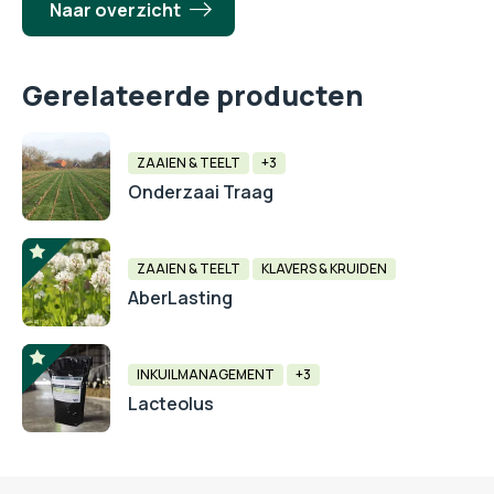
Naar overzicht
Gerelateerde producten
ZAAIEN & TEELT
+3
Onderzaai Traag
ZAAIEN & TEELT
KLAVERS & KRUIDEN
AberLasting
INKUILMANAGEMENT
+3
Lacteolus