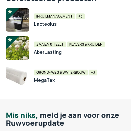
INKUILMANAGEMENT
+3
Lacteolus
ZAAIEN & TEELT
KLAVERS & KRUIDEN
AberLasting
GROND- WEG & WATERBOUW
+3
MegaTex
Mis niks,
meld je aan voor onze
Ruwvoerupdate