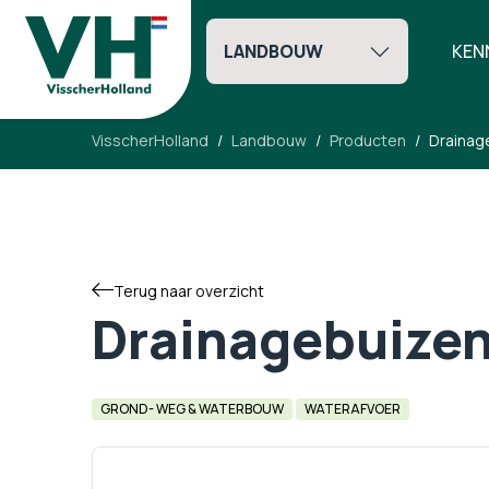
LANDBOUW
KEN
VisscherHolland
Landbouw
Producten
Drainag
Terug naar overzicht
Drainagebuize
GROND- WEG & WATERBOUW
WATERAFVOER