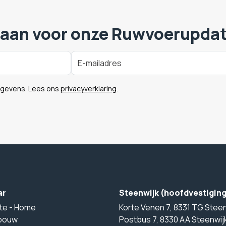
 aan voor onze Ruwvoerupda
egevens. Lees ons
privacyverklaring
.
ar
Steenwijk (hoofdvestigin
te - Home
Korte Venen 7, 8331 TG Steen
bouw
Postbus 7, 8330 AA Steenwij