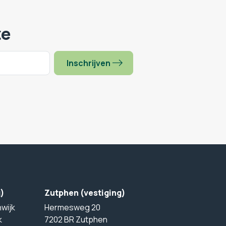
te
Inschrijven
g)
Zutphen (vestiging)
wijk
Hermesweg 20
k
7202 BR Zutphen