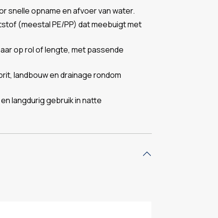
or snelle opname en afvoer van water.
tstof (meestal PE/PP) dat meebuigt met
baar op rol of lengte, met passende
oprit, landbouw en drainage rondom
n langdurig gebruik in natte