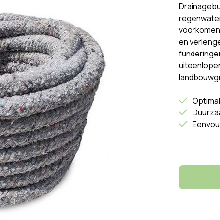
Drainagebui
regenwater
voorkomen 
en verleng
funderingen
uiteenlope
landbouwgr
Optima
Duurzaa
Eenvoud