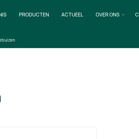
NIS
PRODUCTEN
ACTUEEL
OVER ONS
C
ebuizen
n