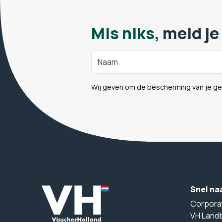
Mis niks,
meld je
Wij geven om de bescherming van je g
Snel na
Corpora
VH Land