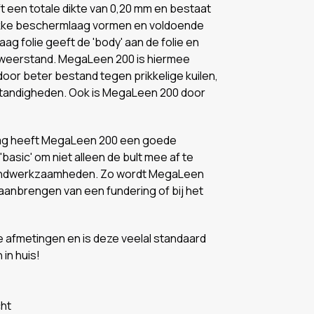
ft een totale dikte van 0,20 mm en bestaat
n dikke beschermlaag vormen en voldoende
ag folie geeft de 'body' aan de folie en
kweerstand. MegaLeen 200 is hiermee
oor beter bestand tegen prikkelige kuilen,
andigheden. Ook is MegaLeen 200 door
aag heeft MegaLeen 200 een goede
'basic' om niet alleen de bult mee af te
grondwerkzaamheden. Zo wordt MegaLeen
 aanbrengen van een fundering of bij het
e afmetingen en is deze veelal standaard
in huis!
cht