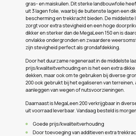
gras- en maiskuilen. Dit sterke landbouwfolie hee
uit 3 lagen folie, waarbij de buitenste lagen ee
bescherming en trekkracht bieden. De middelste la
zorgt voor extra stevigheid en een hoge doorpri
dikker en sterker dan de MegaLeen 150 en is daard
onvlakke ondergronden en zwaardere weersomst
zijn stevigheid perfect als grondafdekking.
Door het duurzame regeneraat in de middelste l
prijs/kwaliteitverhouding en is het een extra dikke 
dekken, maar ook om te gebruiken bij diverse 
200 ook gebruikt bij het egaliseren van terreinen,
aanleggen van wegen of nutsvoorzieningen.
Daarnaast is MegaLeen 200 verkrijgbaar in divers
uit voorraad leverbaar. Vandaag besteld is morgen 
Goede prijs/kwaliteitverhouding
Door toevoeging van additieven extra trekkra