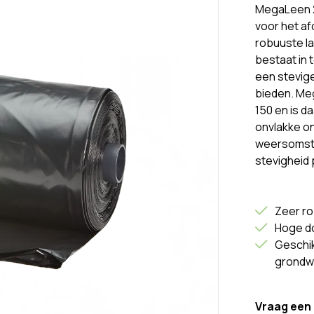
MegaLeen 2
voor het af
robuuste la
bestaat in t
een stevig
bieden. Me
150 en is d
onvlakke o
weersomsta
stevigheid 
Zeer ro
Hoge d
Geschik
grondw
Vraag een 