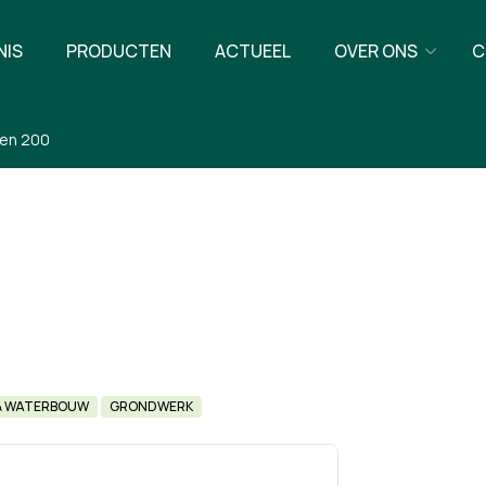
NIS
PRODUCTEN
ACTUEEL
OVER ONS
C
en 200
& WATERBOUW
GRONDWERK