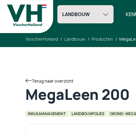
LANDBOUW
KEN
VisscherHolland
Landbouw
Producten
MegaLe
Terug naar overzicht
MegaLeen 200
INKUILMANAGEMENT
LANDBOUWFOLIES
GROND- WEG 