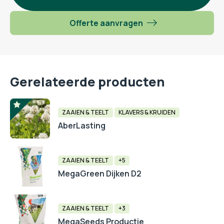
Offerte aanvragen
Gerelateerde producten
ZAAIEN & TEELT
KLAVERS & KRUIDEN
AberLasting
ZAAIEN & TEELT
+5
MegaGreen Dijken D2
ZAAIEN & TEELT
+3
MegaSeeds Productie