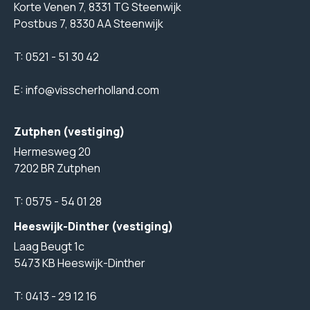
Korte Venen 7, 8331 TG Steenwijk
Postbus 7, 8330 AA Steenwijk
T:
0521 - 51 30 42
E:
info@visscherholland.com
Zutphen (vestiging)
Hermesweg 20
7202 BR Zutphen
T:
0575 - 54 01 28
Heeswijk-Dinther (vestiging)
Laag Beugt 1c
5473 KB Heeswijk-Dinther
T:
0413 - 29 12 16