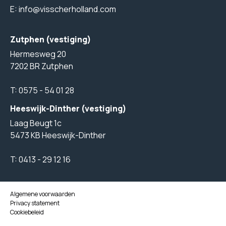
E:
info@visscherholland.com
Zutphen (vestiging)
Hermesweg 20
7202 BR Zutphen
T:
0575 - 54 01 28
Heeswijk-Dinther (vestiging)
Laag Beugt 1c
5473 KB Heeswijk-Dinther
T:
0413 - 29 12 16
Algemene voorwaarden
Privacy statement
Cookiebeleid