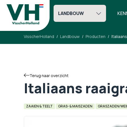
LANDBOUW
KEN
VisscherHolland
Landbouw
Producten
Italiaan
Terug naar overzicht
Italiaans raaig
ZAAIEN & TEELT
GRAS- & MAISZADEN
GRASZADEN/WEI