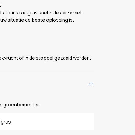
s
taliaans raaigras snel in de aar schiet.
ouw situatie de beste oplossing is.
ekvrucht of in de stoppel gezaaid worden.
n, groenbemester
aigras