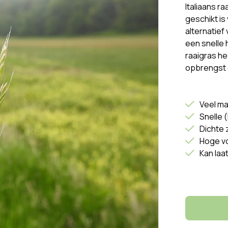
Italiaans r
geschikt is 
alternatief
een snelle 
raaigras h
opbrengst e
Veel ma
Snelle 
Dichte 
Hoge v
Kan laa