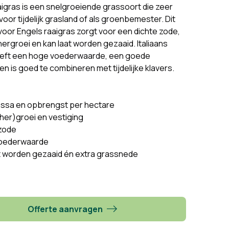
aaigras is een snelgroeiende grassoort die zeer
voor tijdelijk grasland of als groenbemester. Dit
 voor Engels raaigras zorgt voor een dichte zode,
hergroei en kan laat worden gezaaid. Italiaans
eeft een hoge voederwaarde, een goede
n is goed te combineren met tijdelijke klavers.
ssa en opbrengst per hectare
(her)groei en vestiging
zode
oederwaarde
t worden gezaaid én extra grassnede
Offerte aanvragen