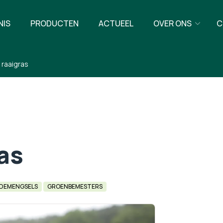
NIS
PRODUCTEN
ACTUEEL
OVER ONS
C
s raaigras
ras
DEMENGSELS
GROENBEMESTERS